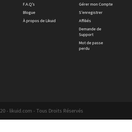
F.A.Q’s
Gérer mon Compte
Blogue
S’enregistrer
À propos de Likuid
Affiliés
Demande de
Support
Mot de passe
perdu
0 - likuid.com - Tous Droits Réservés